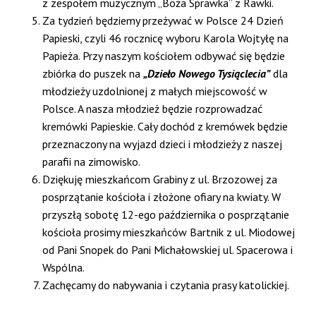
z zespołem muzycznym „Boża Sprawka” z Rawki.
Za tydzień będziemy przeżywać w Polsce 24 Dzień
Papieski, czyli 46 rocznicę wyboru Karola Wojtyłę na
Papieża. Przy naszym kościołem odbywać się będzie
zbiórka do puszek na
„Dzieło Nowego Tysiąclecia”
dla
młodzieży uzdolnionej z małych miejscowość w
Polsce. A nasza młodzież będzie rozprowadzać
kremówki Papieskie. Cały dochód z kremówek będzie
przeznaczony na wyjazd dzieci i młodzieży z naszej
parafii na zimowisko.
Dziękuję mieszkańcom Grabiny z ul. Brzozowej za
posprzątanie kościoła i złożone ofiary na kwiaty. W
przyszłą sobotę 12-ego października o posprzątanie
kościoła prosimy mieszkańców Bartnik z ul. Miodowej
od Pani Snopek do Pani Michałowskiej ul. Spacerowa i
Wspólna.
Zachęcamy do nabywania i czytania prasy katolickiej.