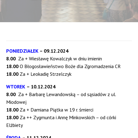
PONIEDZIAŁEK
– 09.12.2024
8.00
Za + Wiesławę Kowalczyk w dniu imienin
18.00
O Błogosławieństwo Boże dla Zgromadzenia CR
18.00
Za + Leokadię Strzelczyk
WTOREK
– 10.12.2024
8.00
Za + Barbarę Lewandowską – od sąsiadów z ul.
Miodowej
18.00
Za + Damiana Piątka w 19 r. śmierci
18.00
Za ++ Zygmunta i Annę Minkowskich – od córki
Elżbiety
ŚRODA
– 11.12.2024