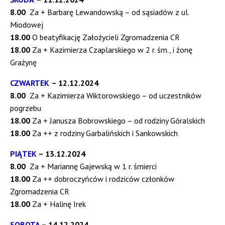
8.00
Za + Barbarę Lewandowską – od sąsiadów z ul.
Miodowej
18.00
O beatyfikację Założycieli Zgromadzenia CR
18.00
Za + Kazimierza Czaplarskiego w 2 r. śm., i żonę
Grażynę
CZWARTEK
– 12.12.2024
8.00
Za + Kazimierza Wiktorowskiego – od uczestników
pogrzebu
18.00
Za + Janusza Bobrowskiego – od rodziny Góralskich
18.00
Za ++ z rodziny Garbalińskich i Sankowskich
PIĄTEK
– 13.12.2024
8.00
Za + Mariannę Gajewską w 1 r. śmierci
18.00
Za ++ dobroczyńców i rodziców członków
Zgromadzenia CR
18.00
Za + Halinę Irek
SOBOTA
– 14
.12.2024