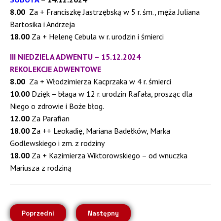
8.00
Za + Franciszkę Jastrzębską w 5 r. śm., męża Juliana
Bartosika i Andrzeja
18.00
Za + Helenę Cebula w r. urodzin i śmierci
III NIEDZIELA ADWENTU – 15.12.2024
REKOLEKCJE ADWENTOWE
8.00
Za + Włodzimierza Kacprzaka w 4 r. śmierci
10.00
Dzięk – błaga w 12 r. urodzin Rafała, prosząc dla
Niego o zdrowie i Boże błog.
12.00
Za Parafian
18.00
Za ++ Leokadię, Mariana Badełków, Marka
Godlewskiego i zm. z rodziny
18.00
Za + Kazimierza Wiktorowskiego – od wnuczka
Mariusza z rodziną
Poprzedni
Następny