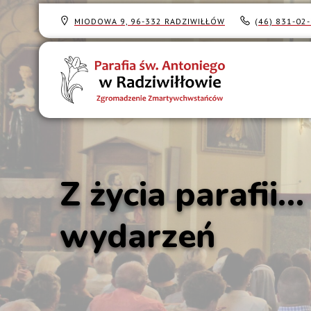
MIODOWA 9, 96-332 RADZIWIŁŁÓW
(46) 831-02
Z życia parafii
wydarzeń