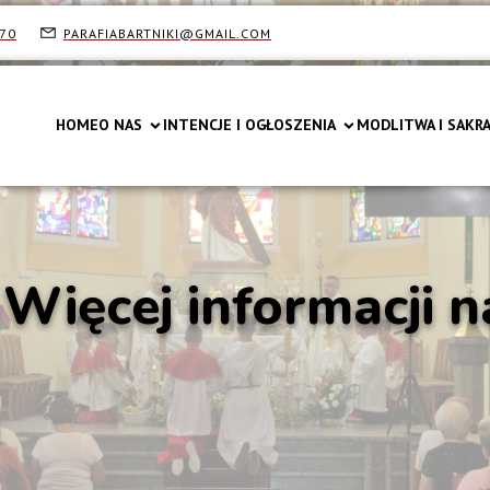
-70
PARAFIABARTNIKI@GMAIL.COM
HOME
O NAS
INTENCJE I OGŁOSZENIA
MODLITWA I SAKR
… Więcej informacji 